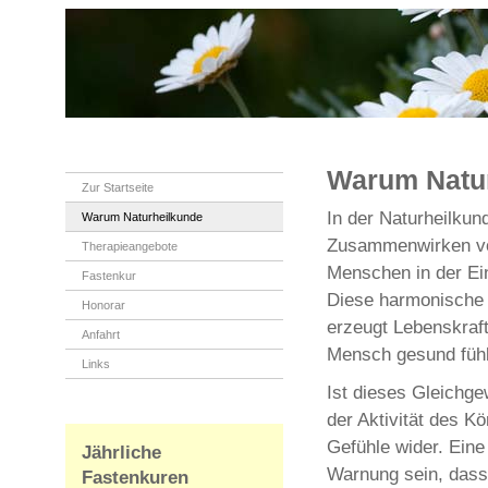
Warum Natu
Zur Startseite
In der Naturheilkun
Warum Naturheilkunde
Zusammenwirken vo
Therapieangebote
Menschen in der Ein
Fastenkur
Diese harmonische
Honorar
erzeugt Lebenskraft
Anfahrt
Mensch gesund fühl
Links
Ist dieses Gleichgew
der Aktivität des K
Gefühle wider. Ein
Jährliche
Warnung sein, dass
Fastenkuren