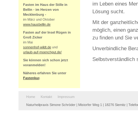
im Leben eines Men
Fasten im Haus der Stille in
Bellin - im Herzen von
Lösung sucht.
Mecklenburg -
im März und Oktober
Mit der ganzheitlic
www.hausbellin.de
möglich, einen gan
Fasten auf der Insel Rügen in
zu finden und Sie ve
Groß Zicker
im Mai
sonnenhof-wildt.de
und
Unverbindliche Ber
urlaub-auf-moenchgut.de/
Selbstverständlich 
Sie können sich schon jetzt
voranmelden!
Näheres erfahren Sie unter
Fastenkur
.
Home
Kontakt
Impressum
Naturheilpraxis Simone Schröder | Mistorfer Weg 1 | 18276 Siemitz | Telefon