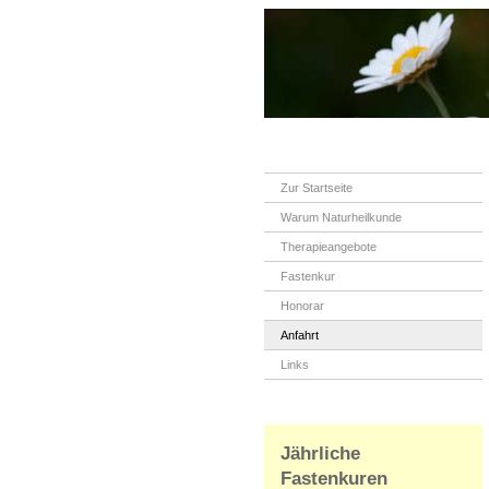
Zur Startseite
Warum Naturheilkunde
Therapieangebote
Fastenkur
Honorar
Anfahrt
Links
Jährliche
Fastenkuren