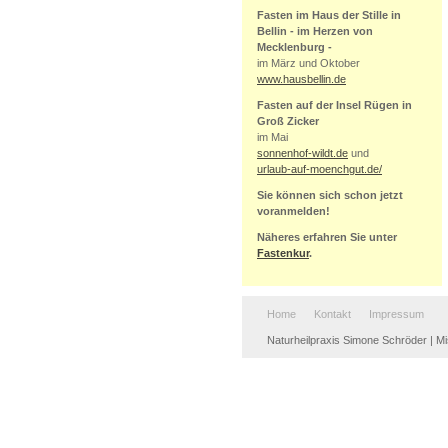
Fasten im Haus der Stille in
Bellin - im Herzen von
Mecklenburg -
im März und Oktober
www.hausbellin.de
Fasten auf der Insel Rügen in
Groß Zicker
im Mai
sonnenhof-wildt.de
und
urlaub-auf-moenchgut.de/
Sie können sich schon jetzt
voranmelden!
Näheres erfahren Sie unter
Fastenkur
.
Home
Kontakt
Impressum
Naturheilpraxis Simone Schröder | Mis