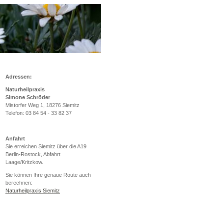
Adressen:
Naturheilpraxis
Simone Schröder
Mistorfer Weg 1, 18276 Siemitz
Telefon: 03 84 54 - 33 82 37
Anfahrt
Sie erreichen Siemitz über die A19
Berlin-Rostock, Abfahrt
Laage/Kritzkow.
Sie können Ihre genaue Route auch
berechnen:
Naturheilpraxis Siemitz