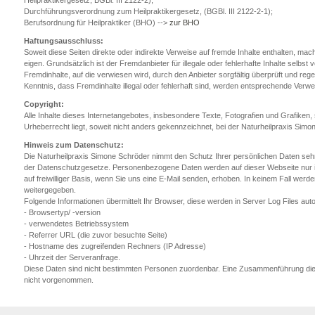
Heilpraktikergesetz, BGBl. III 2122-2);
Durchführungsverordnung zum Heilpraktikergesetz, (BGBl. III 2122-2-1);
Berufsordnung für Heilpraktiker (BHO) -->
zur BHO
Haftungsausschluss:
Soweit diese Seiten direkte oder indirekte Verweise auf fremde Inhalte enthalten, macht
eigen. Grundsätzlich ist der Fremdanbieter für illegale oder fehlerhafte Inhalte selbst
Fremdinhalte, auf die verwiesen wird, durch den Anbieter sorgfältig überprüft und regel
Kenntnis, dass Fremdinhalte illegal oder fehlerhaft sind, werden entsprechende Verwei
Copyright:
Alle Inhalte dieses Internetangebotes, insbesondere Texte, Fotografien und Grafiken,
Urheberrecht liegt, soweit nicht anders gekennzeichnet, bei der Naturheilpraxis Simo
Hinweis zum Datenschutz:
Die Naturheilpraxis Simone Schröder nimmt den Schutz Ihrer persönlichen Daten sehr e
der Datenschutzgesetze. Personenbezogene Daten werden auf dieser Webseite nur 
auf freiwilliger Basis, wenn Sie uns eine E-Mail senden, erhoben. In keinem Fall werd
weitergegeben.
Folgende Informationen übermittelt Ihr Browser, diese werden in Server Log Files aut
- Browsertyp/ -version
- verwendetes Betriebssystem
- Referrer URL (die zuvor besuchte Seite)
- Hostname des zugreifenden Rechners (IP Adresse)
- Uhrzeit der Serveranfrage.
Diese Daten sind nicht bestimmten Personen zuordenbar. Eine Zusammenführung die
nicht vorgenommen.