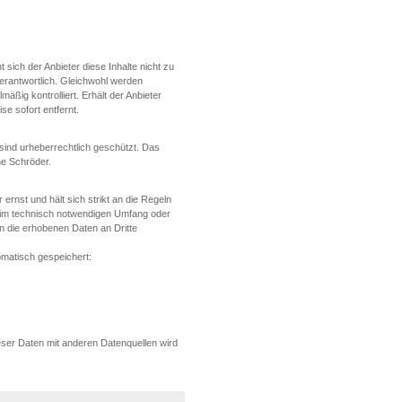
 sich der Anbieter diese Inhalte nicht zu
 verantwortlich. Gleichwohl werden
mäßig kontrolliert. Erhält der Anbieter
se sofort entfernt.
 sind urheberrechtlich geschützt. Das
ne Schröder.
rnst und hält sich strikt an die Regeln
im technisch notwendigen Umfang oder
en die erhobenen Daten an Dritte
omatisch gespeichert:
ser Daten mit anderen Datenquellen wird