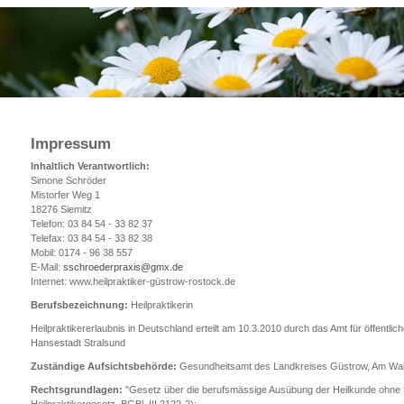
Impressum
Inhaltlich Verantwortlich:
Simone Schröder
Mistorfer Weg 1
18276 Siemitz
Telefon: 03 84 54 - 33 82 37
Telefax: 03 84 54 - 33 82 38
Mobil: 0174 - 96 38 557
E-Mail:
sschroederpraxis@gmx.de
Internet: www.heilpraktiker-güstrow-rostock.de
Berufsbezeichnung:
Heilpraktikerin
Heilpraktikererlaubnis in Deutschland erteilt am 10.3.2010 durch das Amt für öffentli
Hansestadt Stralsund
Zuständige Aufsichtsbehörde:
Gesundheitsamt des Landkreises Güstrow, Am Wal
Rechtsgrundlagen:
"Gesetz über die berufsmässige Ausübung der Heilkunde ohne 