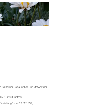
che Sicherheit, Gesundheit und Umwelt der
l 5, 18273 Güstrow
Bestallung" vom 17.02.1939,