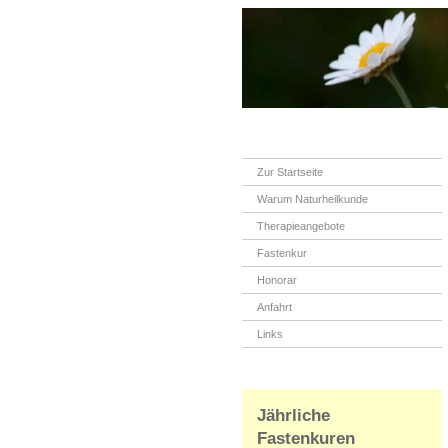
Zur Startseite
Warum Naturheilkunde
Therapieangebote
Fastenkur
Honorar
Anfahrt
Links
Jährliche
Fastenkuren