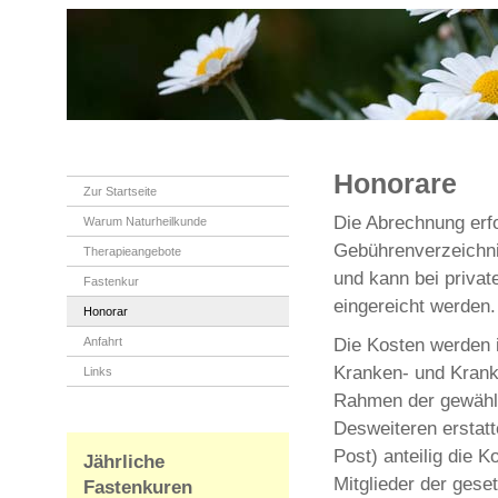
Honorare
Zur Startseite
Die Abrechnung erfo
Warum Naturheilkunde
Gebührenverzeichni
Therapieangebote
und kann bei priva
Fastenkur
eingereicht werden.
Honorar
Die Kosten werden i
Anfahrt
Kranken- und Kran
Links
Rahmen der gewählte
Desweiteren erstatt
Post) anteilig die K
Jährliche
Mitglieder der ges
Fastenkuren