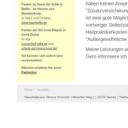
haben keinen Anspru
Fasten im Haus der Stille in
Bellin - im Herzen von
"Zusatzversicherung
Mecklenburg -
ist eine gute Mögli
im März und Oktober
www.hausbellin.de
vorheriger Selbstz
Fasten auf der Insel Rügen in
Heilpraktikerkoste
Groß Zicker
"Außergewöhnliche 
im Mai
sonnenhof-wildt.de
und
Meine Leistungen w
urlaub-auf-moenchgut.de/
Gern informiere ich
Sie können sich schon jetzt
voranmelden!
Näheres erfahren Sie unter
Fastenkur
.
Home
Kontakt
Naturheilpraxis Simone Schröder | Mistorfer Weg 1 | 18276 Siemitz | Telefon